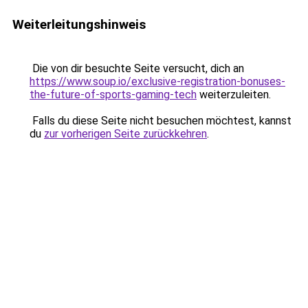
Weiterleitungshinweis
Die von dir besuchte Seite versucht, dich an
https://www.soup.io/exclusive-registration-bonuses-
the-future-of-sports-gaming-tech
weiterzuleiten.
Falls du diese Seite nicht besuchen möchtest, kannst
du
zur vorherigen Seite zurückkehren
.