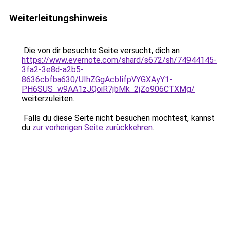
Weiterleitungshinweis
Die von dir besuchte Seite versucht, dich an
https://www.evernote.com/shard/s672/sh/74944145-
3fa2-3e8d-a2b5-
8636cbfba630/UIhZGgAcbIifpVYGXAyY1-
PH6SUS_w9AA1zJQoiR7jbMk_2jZo906CTXMg/
weiterzuleiten.
Falls du diese Seite nicht besuchen möchtest, kannst
du
zur vorherigen Seite zurückkehren
.